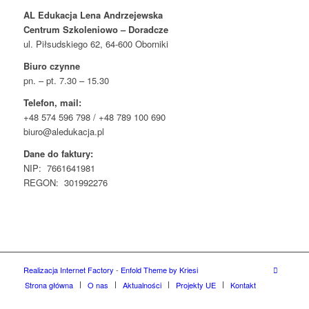
AL Edukacja Lena Andrzejewska
Centrum Szkoleniowo – Doradcze
ul. Piłsudskiego 62, 64-600 Oborniki
Biuro czynne
pn. – pt. 7.30 – 15.30
Telefon, mail:
+48 574 596 798 / +48 789 100 690
biuro@aledukacja.pl
Dane do faktury:
NIP: 7661641981
REGON: 301992276
Realizacja Internet Factory
-
Enfold Theme by Kriesi
Strona główna
O nas
Aktualności
Projekty UE
Kontakt