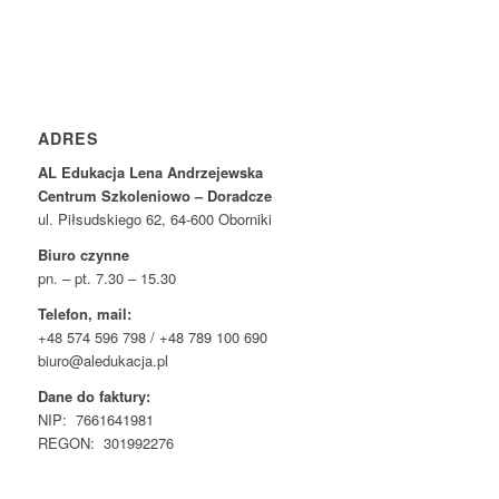
ADRES
AL Edukacja Lena Andrzejewska
Centrum Szkoleniowo – Doradcze
ul. Piłsudskiego 62, 64-600 Oborniki
Biuro czynne
pn. – pt. 7.30 – 15.30
Telefon, mail:
+48 574 596 798 / +48 789 100 690
biuro@aledukacja.pl
Dane do faktury:
NIP: 7661641981
REGON: 301992276